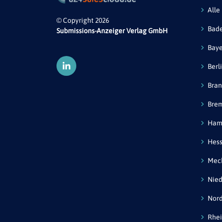
Alle
© Copyright 2026
Bad
Submissions-Anzeiger Verlag GmbH
Bay
Berl
Bra
Bre
Ham
Hes
Mec
Nied
Nord
Rhei