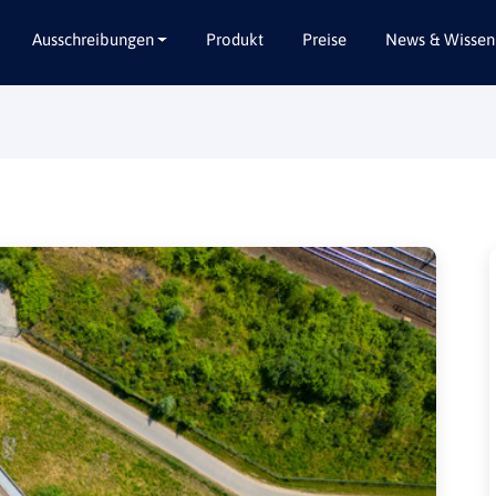
Ausschreibungen
Produkt
Preise
News & Wissen
Alle Bundesländer
Abbruch / Entsorgung
Baden-Württemberg
Beratungsleistungen
Bayern
Dienstleistungen
Berlin
Garten- / Landschaftsbau
Brandenburg
Gebäudeausbau
Bremen
Gebäudeausstattung
Hamburg
Gebäudetechnik
Hessen
Hochbau / Rohbau
Mecklenburg-Vorpommern
Lieferungen
Niedersachsen
Planungsleistungen
Nordrhein-Westfalen
Tiefbau