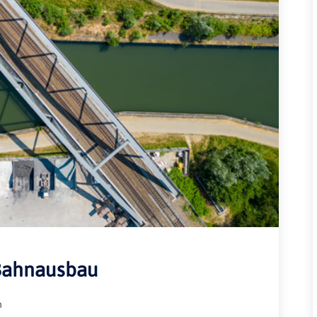
Rheinland-Pfalz
Verkehrsbau
Saarland
Sachsen
Sachsen-Anhalt
Schleswig-Holstein
Thüringen
 Bahnausbau
n