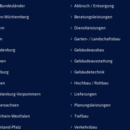
 Bundesländer
Abbruch / Entsorgung
en-Württemberg
Beratungsleistungen
ern
Dienstleistungen
in
Garten- / Landschaftsbau
ndenburg
Gebäudeausbau
men
Gebäudeausstattung
burg
Gebäudetechnik
sen
Hochbau / Rohbau
klenburg-Vorpommern
Lieferungen
ersachsen
Planungsleistungen
rhein-Westfalen
Tiefbau
nland-Pfalz
Verkehrsbau