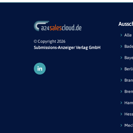
Aussc
Alle
© Copyright 2026
Bad
Submissions-Anzeiger Verlag GmbH
Bay
Berl
Bra
Bre
Ham
Hes
Mec