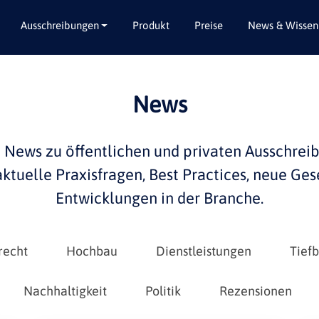
Ausschreibungen
Produkt
Preise
News & Wissen
Alle Bundesländer
Abbruch / Entsorgung
News
Baden-Württemberg
Beratungsleistungen
Bayern
Dienstleistungen
e
News
zu öffentlichen und privaten
Ausschrei
Berlin
Garten- / Landschaftsbau
 aktuelle
Praxisfragen
,
Best Practices
, neue Ges
Brandenburg
Gebäudeausbau
Entwicklungen in der
Branche
.
Bremen
Gebäudeausstattung
Hamburg
Gebäudetechnik
Hessen
Hochbau / Rohbau
recht
Hochbau
Dienstleistungen
Tief
Mecklenburg-Vorpommern
Lieferungen
Niedersachsen
Planungsleistungen
Nachhaltigkeit
Politik
Rezensionen
Nordrhein-Westfalen
Tiefbau