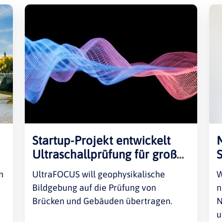
Rheinland-Pfalz
Verkehrsbau
Saarland
Sachsen
Sachsen-Anhalt
Schleswig-Holstein
Thüringen
Startup-Projekt entwickelt
Ultraschallprüfung für große
Bauwerke
n
UltraFOCUS will geophysikalische
W
Bildgebung auf die Prüfung von
n
Brücken und Gebäuden übertragen.
N
u