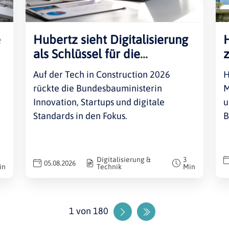
e
Hubertz sieht Digitalisierung
als Schlüssel für die
Bauwirtschaft
Auf der Tech in Construction 2026
H
rückte die Bundesbauministerin
M
Innovation, Startups und digitale
u
Standards in den Fokus.
B
Digitalisierung &
3
05.08.2026
in
Technik
Min
1 von 180
Nächste Seite
Letzte Seite