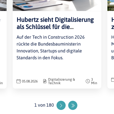
e
Hubertz sieht Digitalisierung
als Schlüssel für die
Bauwirtschaft
Auf der Tech in Construction 2026
H
rückte die Bundesbauministerin
M
Innovation, Startups und digitale
u
Standards in den Fokus.
B
Digitalisierung &
3
05.08.2026
in
Technik
Min
1 von 180
Nächste Seite
Letzte Seite