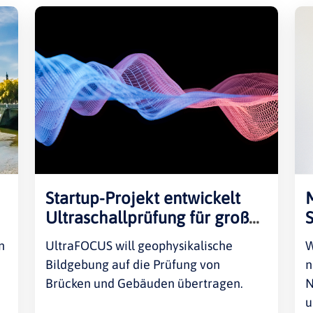
Rheinland-Pfalz
Verkehrsbau
Saarland
Sachsen
Sachsen-Anhalt
Schleswig-Holstein
Thüringen
Startup-Projekt entwickelt
Ultraschallprüfung für große
Bauwerke
n
UltraFOCUS will geophysikalische
W
Bildgebung auf die Prüfung von
n
Brücken und Gebäuden übertragen.
N
u