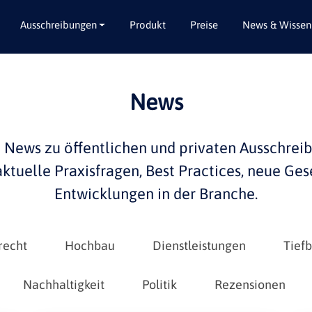
Ausschreibungen
Produkt
Preise
News & Wissen
Alle Bundesländer
Abbruch / Entsorgung
News
Baden-Württemberg
Beratungsleistungen
Bayern
Dienstleistungen
e
News
zu öffentlichen und privaten
Ausschrei
Berlin
Garten- / Landschaftsbau
 aktuelle
Praxisfragen
,
Best Practices
, neue Ges
Brandenburg
Gebäudeausbau
Entwicklungen in der
Branche
.
Bremen
Gebäudeausstattung
Hamburg
Gebäudetechnik
Hessen
Hochbau / Rohbau
recht
Hochbau
Dienstleistungen
Tief
Mecklenburg-Vorpommern
Lieferungen
Niedersachsen
Planungsleistungen
Nachhaltigkeit
Politik
Rezensionen
Nordrhein-Westfalen
Tiefbau