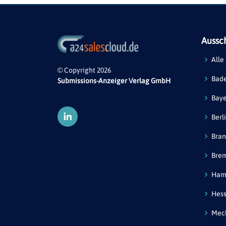
Aussc
Alle
© Copyright 2026
Bad
Submissions-Anzeiger Verlag GmbH
Bay
Berl
Bra
Bre
Ham
Hes
Mec