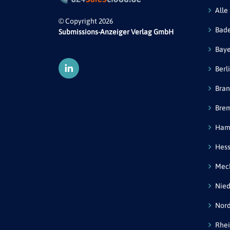
Alle
© Copyright 2026
Bad
Submissions-Anzeiger Verlag GmbH
Bay
Berl
Bra
Bre
Ham
Hes
Mec
Nied
Nord
Rhei