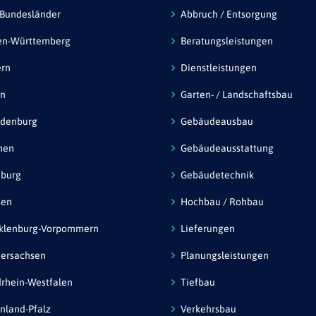
 Bundesländer
Abbruch / Entsorgung
en-Württemberg
Beratungsleistungen
ern
Dienstleistungen
in
Garten- / Landschaftsbau
ndenburg
Gebäudeausbau
men
Gebäudeausstattung
burg
Gebäudetechnik
sen
Hochbau / Rohbau
klenburg-Vorpommern
Lieferungen
ersachsen
Planungsleistungen
rhein-Westfalen
Tiefbau
nland-Pfalz
Verkehrsbau