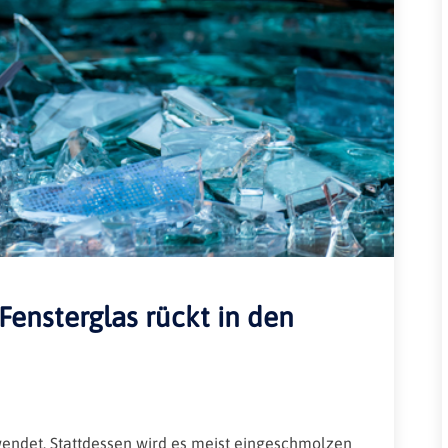
Rheinland-Pfalz
Verkehrsbau
Saarland
Sachsen
Sachsen-Anhalt
Schleswig-Holstein
Thüringen
ensterglas rückt in den
endet. Stattdessen wird es meist eingeschmolzen