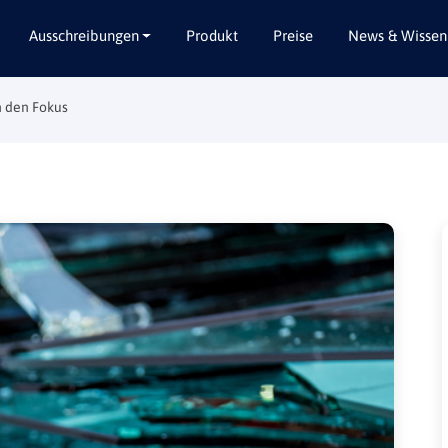
Ausschreibungen
Produkt
Preise
News & Wissen
n den Fokus
Alle Bundesländer
Abbruch / Entsorgung
Baden-Württemberg
Beratungsleistungen
Bayern
Dienstleistungen
Berlin
Garten- / Landschaftsbau
Brandenburg
Gebäudeausbau
Bremen
Gebäudeausstattung
Hamburg
Gebäudetechnik
Hessen
Hochbau / Rohbau
Mecklenburg-Vorpommern
Lieferungen
Niedersachsen
Planungsleistungen
Nordrhein-Westfalen
Tiefbau