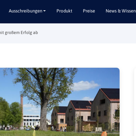
Ausschreibungen
Produkt
Preise
News & Wissen
it großem Erfolg ab
Alle Bundesländer
Abbruch / Entsorgung
Baden-Württemberg
Beratungsleistungen
Bayern
Dienstleistungen
Berlin
Garten- / Landschaftsbau
Brandenburg
Gebäudeausbau
Bremen
Gebäudeausstattung
Hamburg
Gebäudetechnik
Hessen
Hochbau / Rohbau
Mecklenburg-Vorpommern
Lieferungen
Niedersachsen
Planungsleistungen
Nordrhein-Westfalen
Tiefbau