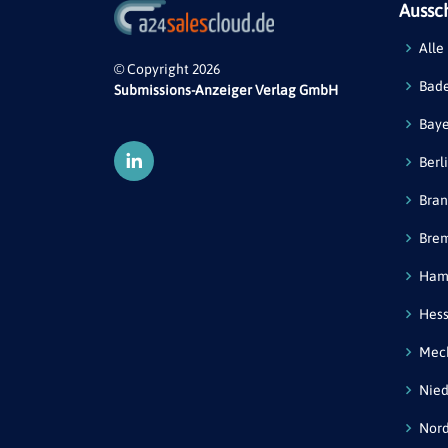
Aussc
Alle
© Copyright 2026
Bad
Submissions-Anzeiger Verlag GmbH
Bay
Berl
Bra
Bre
Ham
Hes
Mec
Nied
Nord