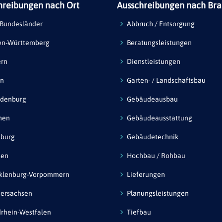
hreibungen nach Ort
Ausschreibungen nach Br
 Bundesländer
Abbruch / Entsorgung
en-Württemberg
Beratungsleistungen
ern
Dienstleistungen
in
Garten- / Landschaftsbau
ndenburg
Gebäudeausbau
men
Gebäudeausstattung
burg
Gebäudetechnik
sen
Hochbau / Rohbau
klenburg-Vorpommern
Lieferungen
ersachsen
Planungsleistungen
rhein-Westfalen
Tiefbau