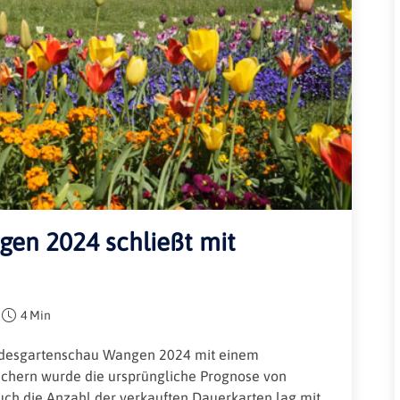
Rheinland-Pfalz
Verkehrsbau
Saarland
Sachsen
Sachsen-Anhalt
Schleswig-Holstein
Thüringen
en 2024 schließt mit
4 Min
andesgartenschau Wangen 2024 mit einem
suchern wurde die ursprüngliche Prognose von
uch die Anzahl der verkauften Dauerkarten lag mit