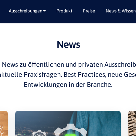
Ausschreibungen
Produkt
Preise
News & Wissen
Alle Bundesländer
Abbruch / Entsorgung
News
Baden-Württemberg
Beratungsleistungen
Bayern
Dienstleistungen
e
News
zu öffentlichen und privaten
Ausschrei
Berlin
Garten- / Landschaftsbau
 aktuelle
Praxisfragen
,
Best Practices
, neue Ges
Brandenburg
Gebäudeausbau
Entwicklungen in der
Branche
.
Bremen
Gebäudeausstattung
Hamburg
Gebäudetechnik
Hessen
Hochbau / Rohbau
Mecklenburg-Vorpommern
Lieferungen
Niedersachsen
Planungsleistungen
Nordrhein-Westfalen
Tiefbau