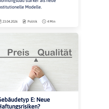
ohnungsbau stärker als neue
nstitutionelle Modelle.
23.04.2026
Politik
4 Min
Gebäudetyp E: Neue
aftungsrisiken?