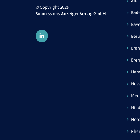
Alle
© Copyright 2026
Bad
Submissions-Anzeiger Verlag GmbH
Bay
Berl
Bra
Bre
Ham
Hes
Mec
Nied
Nord
Rhei