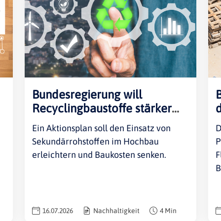
Rheinland-Pfalz
Verkehrsbau
Saarland
Sachsen
Sachsen-Anhalt
Schleswig-Holstein
Thüringen
Bundesregierung will
Recyclingbaustoffe stärker
d
nutzen
E
Ein Aktionsplan soll den Einsatz von
D
Sekundärrohstoffen im Hochbau
P
erleichtern und Baukosten senken.
F
B
16.07.2026
Nachhaltigkeit
4 Min