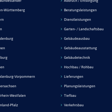
 Bundesländer
Abbruch / Entsorgung
en-Württemberg
Beratungsleistungen
ern
Dienstleistungen
in
Garten- / Landschaftsbau
ndenburg
Gebäudeausbau
men
Gebäudeausstattung
burg
Gebäudetechnik
sen
Hochbau / Rohbau
klenburg-Vorpommern
Lieferungen
ersachsen
Planungsleistungen
rhein-Westfalen
Tiefbau
nland-Pfalz
Verkehrsbau