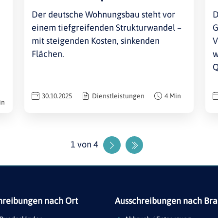
Der deutsche Wohnungsbau steht vor
D
einem tiefgreifenden Strukturwandel –
G
mit steigenden Kosten, sinkenden
V
Flächen.
w
Q
30.10.2025
Dienstleistungen
4 Min
in
1 von 4
Nächste Seite
Letzte Seite
hreibungen nach Ort
Ausschreibungen nach Br