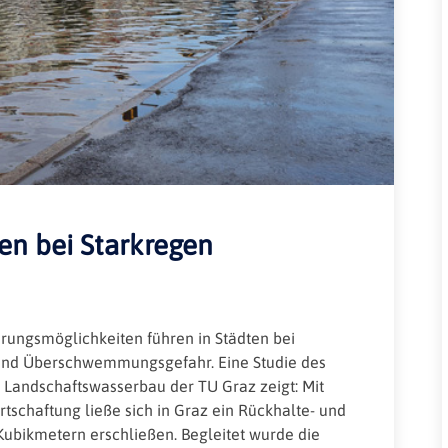
Rheinland-Pfalz
Verkehrsbau
Saarland
Sachsen
Sachsen-Anhalt
Schleswig-Holstein
Thüringen
n bei Starkregen
rungsmöglichkeiten führen in Städten bei
und Überschwemmungsgefahr. Eine Studie des
d Landschaftswasserbau der TU Graz zeigt: Mit
schaftung ließe sich in Graz ein Rückhalte- und
Kubikmetern erschließen. Begleitet wurde die