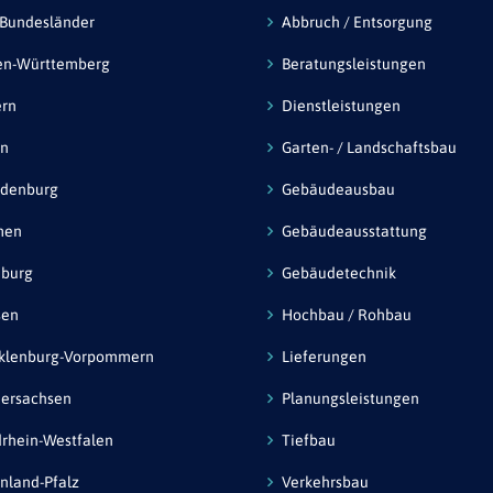
 Bundesländer
Abbruch / Entsorgung
en-Württemberg
Beratungsleistungen
ern
Dienstleistungen
in
Garten- / Landschaftsbau
ndenburg
Gebäudeausbau
men
Gebäudeausstattung
burg
Gebäudetechnik
sen
Hochbau / Rohbau
klenburg-Vorpommern
Lieferungen
ersachsen
Planungsleistungen
rhein-Westfalen
Tiefbau
nland-Pfalz
Verkehrsbau