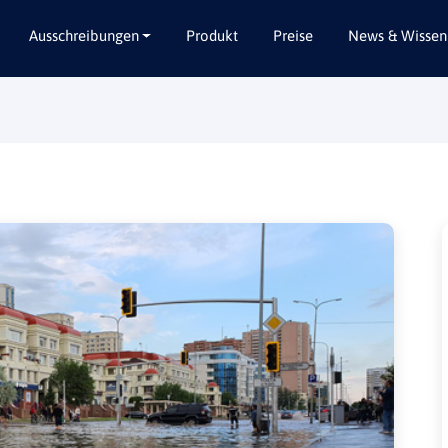
Ausschreibungen
Produkt
Preise
News & Wissen
Alle Bundesländer
Abbruch / Entsorgung
Baden-Württemberg
Beratungsleistungen
Bayern
Dienstleistungen
Berlin
Garten- / Landschaftsbau
Brandenburg
Gebäudeausbau
Bremen
Gebäudeausstattung
Hamburg
Gebäudetechnik
Hessen
Hochbau / Rohbau
Mecklenburg-Vorpommern
Lieferungen
Niedersachsen
Planungsleistungen
Nordrhein-Westfalen
Tiefbau