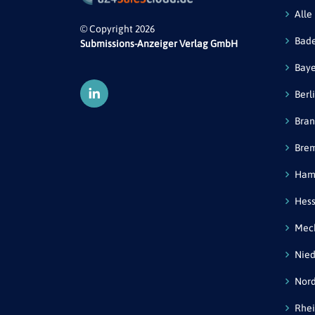
Alle
© Copyright 2026
Bad
Submissions-Anzeiger Verlag GmbH
Bay
Berl
Bra
Bre
Ham
Hes
Mec
Nied
Nord
Rhei