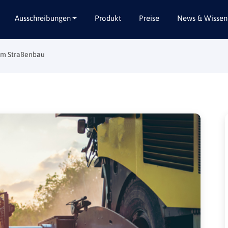
Ausschreibungen
Produkt
Preise
News & Wissen
im Straßenbau
Alle Bundesländer
Abbruch / Entsorgung
Baden-Württemberg
Beratungsleistungen
Bayern
Dienstleistungen
Berlin
Garten- / Landschaftsbau
Brandenburg
Gebäudeausbau
Bremen
Gebäudeausstattung
Hamburg
Gebäudetechnik
Hessen
Hochbau / Rohbau
Mecklenburg-Vorpommern
Lieferungen
Niedersachsen
Planungsleistungen
Nordrhein-Westfalen
Tiefbau