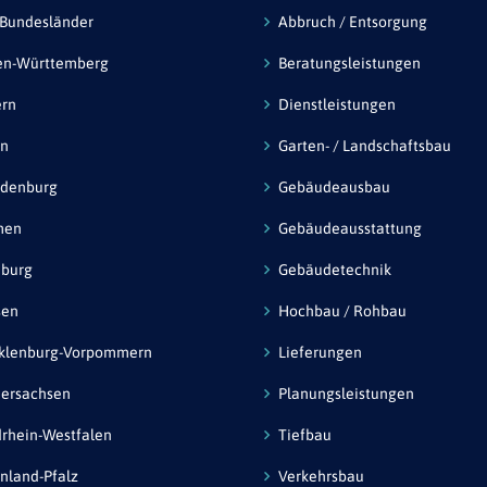
 Bundesländer
Abbruch / Entsorgung
en-Württemberg
Beratungsleistungen
ern
Dienstleistungen
in
Garten- / Landschaftsbau
ndenburg
Gebäudeausbau
men
Gebäudeausstattung
burg
Gebäudetechnik
sen
Hochbau / Rohbau
klenburg-Vorpommern
Lieferungen
ersachsen
Planungsleistungen
rhein-Westfalen
Tiefbau
nland-Pfalz
Verkehrsbau