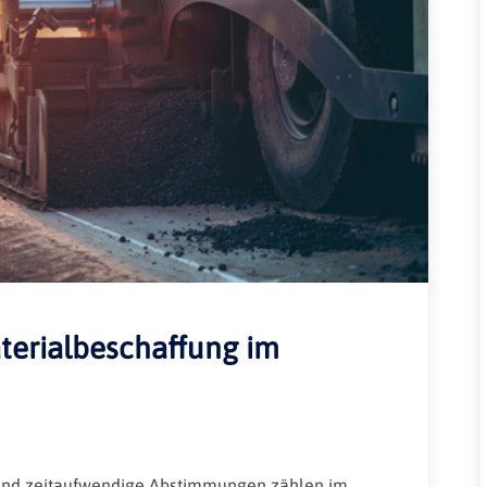
Rheinland-Pfalz
Verkehrsbau
Saarland
Sachsen
Sachsen-Anhalt
Schleswig-Holstein
Thüringen
terialbeschaffung im
 und zeitaufwendige Abstimmungen zählen im