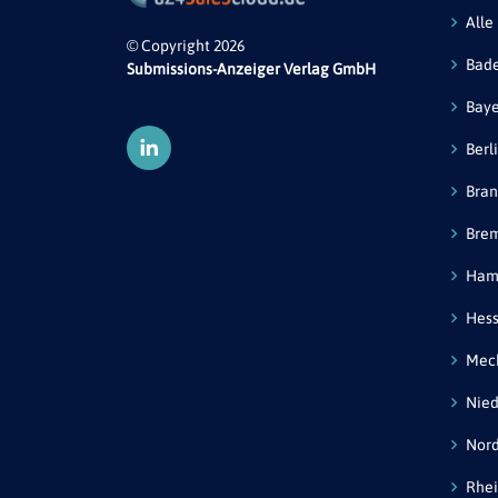
Alle
© Copyright 2026
Bad
Submissions-Anzeiger Verlag GmbH
Bay
Berl
Bra
Bre
Ham
Hes
Mec
Nied
Nord
Rhei