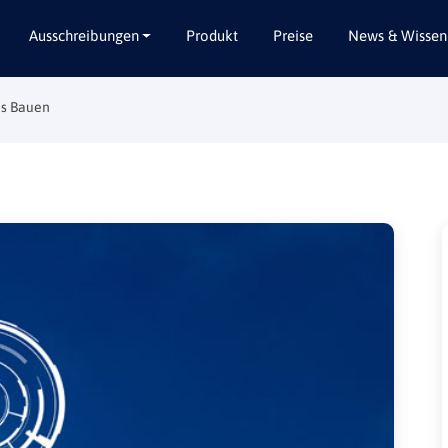
Ausschreibungen
Produkt
Preise
News & Wissen
es Bauen
Alle Bundesländer
Abbruch / Entsorgung
Baden-Württemberg
Beratungsleistungen
Bayern
Dienstleistungen
Berlin
Garten- / Landschaftsbau
Brandenburg
Gebäudeausbau
Bremen
Gebäudeausstattung
Hamburg
Gebäudetechnik
Hessen
Hochbau / Rohbau
Mecklenburg-Vorpommern
Lieferungen
Niedersachsen
Planungsleistungen
Nordrhein-Westfalen
Tiefbau