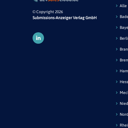
Alle
© Copyright 2026
Bad
Submissions-Anzeiger Verlag GmbH
Bay
Berl
Bra
Bre
Ham
Hes
Mec
Nied
Nord
Rhei