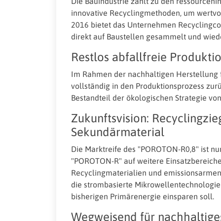
Die Bauindustrie zählt zu den ressourceni
innovative Recyclingmethoden, um wertvolle
2016 bietet das Unternehmen Recyclingcont
direkt auf Baustellen gesammelt und wie
Restlos abfallfreie Produkti
Im Rahmen der nachhaltigen Herstellung 
vollständig in den Produktionsprozess zurüc
Bestandteil der ökologischen Strategie v
Zukunftsvision: Recyclingzie
Sekundärmaterial
Die Marktreife des "POROTON-R0,8" ist nur
"POROTON-R" auf weitere Einsatzbereiche au
Recyclingmaterialien und emissionsarmen 
die strombasierte Mikrowellentechnologie 
bisherigen Primärenergie einsparen soll.
Wegweisend für nachhaltige