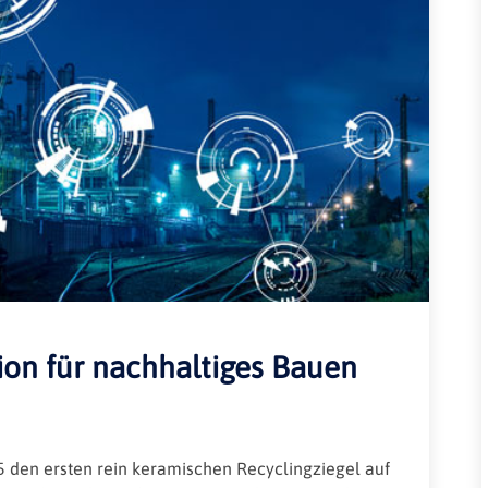
Rheinland-Pfalz
Verkehrsbau
Saarland
Sachsen
Sachsen-Anhalt
Schleswig-Holstein
Thüringen
ion für nachhaltiges Bauen
 den ersten rein keramischen Recyclingziegel auf