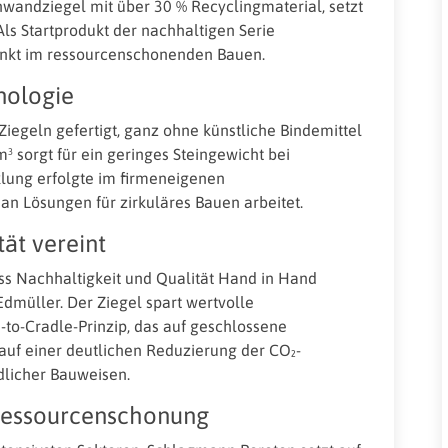
wandziegel mit über 30 % Recyclingmaterial, setzt
Als Startprodukt der nachhaltigen Serie
nkt im ressourcenschonenden Bauen.
nologie
egeln gefertigt, ganz ohne künstliche Bindemittel
³ sorgt für ein geringes Steingewicht bei
klung erfolgte im firmeneigenen
an Lösungen für zirkuläres Bauen arbeitet.
ät vereint
s Nachhaltigkeit und Qualität Hand in Hand
Edmüller. Der Ziegel spart wertvolle
-to-Cradle-Prinzip, das auf geschlossene
t auf einer deutlichen Reduzierung der CO₂-
dlicher Bauweisen.
 Ressourcenschonung