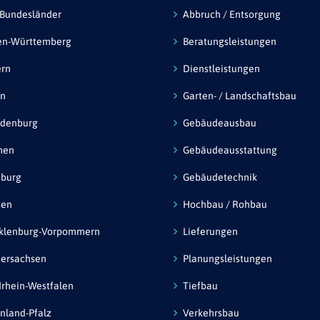
 Bundesländer
Abbruch / Entsorgung
en-Württemberg
Beratungsleistungen
ern
Dienstleistungen
in
Garten- / Landschaftsbau
ndenburg
Gebäudeausbau
men
Gebäudeausstattung
burg
Gebäudetechnik
sen
Hochbau / Rohbau
klenburg-Vorpommern
Lieferungen
ersachsen
Planungsleistungen
rhein-Westfalen
Tiefbau
nland-Pfalz
Verkehrsbau