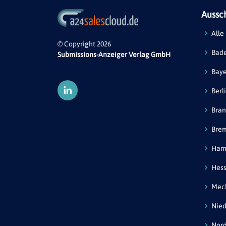
Aussc
Alle
© Copyright 2026
Bad
Submissions-Anzeiger Verlag GmbH
Bay
Berl
Bra
Bre
Ham
Hes
Mec
Nied
Nord