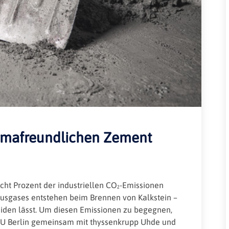
Rheinland-Pfalz
Verkehrsbau
Saarland
Sachsen
Sachsen-Anhalt
Schleswig-Holstein
Thüringen
limafreundlichen Zement
acht Prozent der industriellen CO₂-Emissionen
usgases entstehen beim Brennen von Kalkstein –
meiden lässt. Um diesen Emissionen zu begegnen,
 TU Berlin gemeinsam mit thyssenkrupp Uhde und