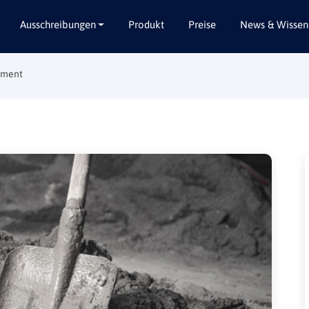
Ausschreibungen
Produkt
Preise
News & Wissen
ement
Alle Bundesländer
Abbruch / Entsorgung
Baden-Württemberg
Beratungsleistungen
Bayern
Dienstleistungen
Berlin
Garten- / Landschaftsbau
Brandenburg
Gebäudeausbau
Bremen
Gebäudeausstattung
Hamburg
Gebäudetechnik
Hessen
Hochbau / Rohbau
Mecklenburg-Vorpommern
Lieferungen
Niedersachsen
Planungsleistungen
Nordrhein-Westfalen
Tiefbau