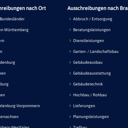
hreibungen nach Ort
Ausschreibungen nach Br
 Bundesländer
Abbruch / Entsorgung
en-Württemberg
Beratungsleistungen
ern
Dienstleistungen
in
Garten- / Landschaftsbau
ndenburg
Gebäudeausbau
men
Gebäudeausstattung
burg
Gebäudetechnik
sen
Hochbau / Rohbau
klenburg-Vorpommern
Lieferungen
ersachsen
Planungsleistungen
rhein-Westfalen
Tiefbau