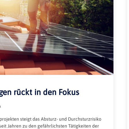
Rheinland-Pfalz
Verkehrsbau
Saarland
Sachsen
Sachsen-Anhalt
Schleswig-Holstein
Thüringen
gen rückt in den Fokus
n
rojekten steigt das Absturz- und Durchsturzrisiko
eit Jahren zu den gefährlichsten Tätigkeiten der