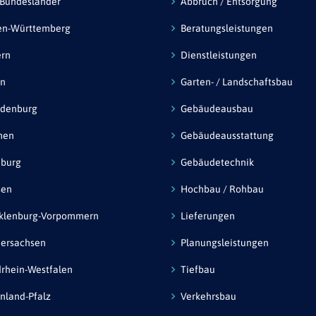
 Bundesländer
Abbruch / Entsorgung
en-Württemberg
Beratungsleistungen
ern
Dienstleistungen
in
Garten- / Landschaftsbau
ndenburg
Gebäudeausbau
men
Gebäudeausstattung
burg
Gebäudetechnik
sen
Hochbau / Rohbau
klenburg-Vorpommern
Lieferungen
ersachsen
Planungsleistungen
rhein-Westfalen
Tiefbau
nland-Pfalz
Verkehrsbau