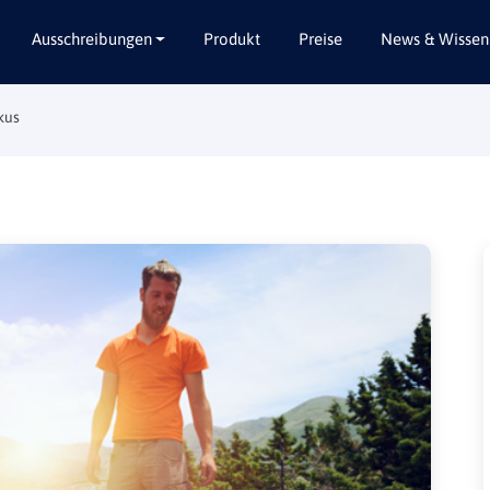
Ausschreibungen
Produkt
Preise
News & Wissen
kus
Alle Bundesländer
Abbruch / Entsorgung
Baden-Württemberg
Beratungsleistungen
Bayern
Dienstleistungen
Berlin
Garten- / Landschaftsbau
Brandenburg
Gebäudeausbau
Bremen
Gebäudeausstattung
Hamburg
Gebäudetechnik
Hessen
Hochbau / Rohbau
Mecklenburg-Vorpommern
Lieferungen
Niedersachsen
Planungsleistungen
Nordrhein-Westfalen
Tiefbau