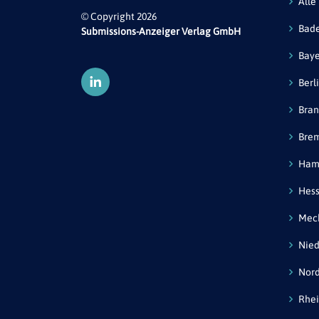
Alle
© Copyright 2026
Bad
Submissions-Anzeiger Verlag GmbH
Bay
Berl
Bra
Bre
Ham
Hes
Mec
Nied
Nord
Rhei