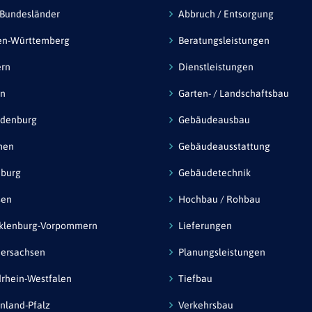
 Bundesländer
Abbruch / Entsorgung
en-Württemberg
Beratungsleistungen
ern
Dienstleistungen
in
Garten- / Landschaftsbau
ndenburg
Gebäudeausbau
men
Gebäudeausstattung
burg
Gebäudetechnik
sen
Hochbau / Rohbau
klenburg-Vorpommern
Lieferungen
ersachsen
Planungsleistungen
rhein-Westfalen
Tiefbau
nland-Pfalz
Verkehrsbau