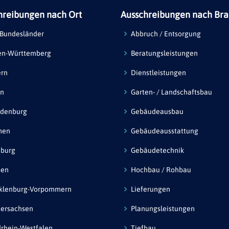
hreibungen nach Ort
Ausschreibungen nach Br
 Bundesländer
Abbruch / Entsorgung
en-Württemberg
Beratungsleistungen
ern
Dienstleistungen
in
Garten- / Landschaftsbau
ndenburg
Gebäudeausbau
men
Gebäudeausstattung
burg
Gebäudetechnik
sen
Hochbau / Rohbau
klenburg-Vorpommern
Lieferungen
ersachsen
Planungsleistungen
rhein-Westfalen
Tiefbau