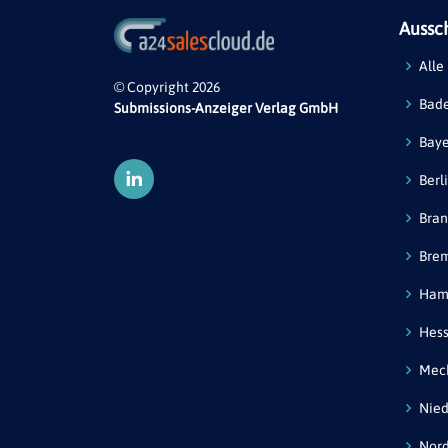
Aussc
Alle
© Copyright 2026
Bad
Submissions-Anzeiger Verlag GmbH
Bay
Berl
Bra
Bre
Ham
Hes
Mec
Nied
Nord