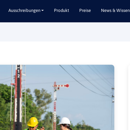
Ausschreibungen
Produkt
Preise
News & Wissen
Alle Bundesländer
Abbruch / Entsorgung
Baden-Württemberg
Beratungsleistungen
Bayern
Dienstleistungen
Berlin
Garten- / Landschaftsbau
Brandenburg
Gebäudeausbau
Bremen
Gebäudeausstattung
Hamburg
Gebäudetechnik
Hessen
Hochbau / Rohbau
Mecklenburg-Vorpommern
Lieferungen
Niedersachsen
Planungsleistungen
Nordrhein-Westfalen
Tiefbau