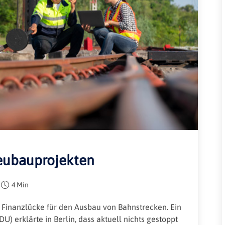
Rheinland-Pfalz
Verkehrsbau
Saarland
Sachsen
Sachsen-Anhalt
Schleswig-Holstein
Thüringen
eubauprojekten
4 Min
 Finanzlücke für den Ausbau von Bahnstrecken. Ein
U) erklärte in Berlin, dass aktuell nichts gestoppt