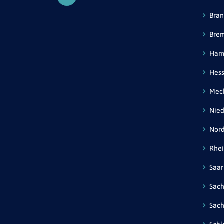
Bra
Bre
Ham
Hes
Mec
Nied
Nord
Rhei
Saar
Sac
Sach