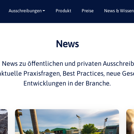
Ausschreibungen
Produkt
Preise
News & Wissen
Alle Bundesländer
Abbruch / Entsorgung
News
Baden-Württemberg
Beratungsleistungen
Bayern
Dienstleistungen
e
News
zu öffentlichen und privaten
Ausschrei
Berlin
Garten- / Landschaftsbau
 aktuelle
Praxisfragen
,
Best Practices
, neue Ges
Brandenburg
Gebäudeausbau
Entwicklungen in der
Branche
.
Bremen
Gebäudeausstattung
Hamburg
Gebäudetechnik
Hessen
Hochbau / Rohbau
Mecklenburg-Vorpommern
Lieferungen
Niedersachsen
Planungsleistungen
Nordrhein-Westfalen
Tiefbau