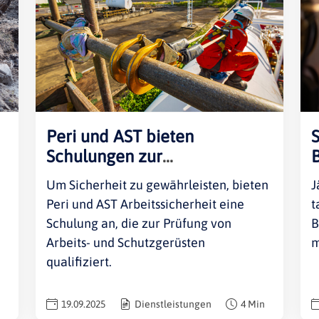
Rheinland-Pfalz
Verkehrsbau
Saarland
Sachsen
Sachsen-Anhalt
Schleswig-Holstein
Thüringen
Peri und AST bieten
Schulungen zur
Gerüstprüfung an
Um Sicherheit zu gewährleisten, bieten
J
Peri und AST Arbeitssicherheit eine
t
Schulung an, die zur Prüfung von
B
Arbeits- und Schutzgerüsten
m
qualifiziert.
19.09.2025
Dienstleistungen
4 Min