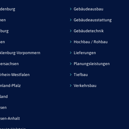
ndenburg
Gebäudeausbau
men
Gebäudeausstattung
burg
Gebäudetechnik
sen
Hochbau / Rohbau
klenburg-Vorpommern
Lieferungen
ersachsen
Planungsleistungen
rhein-Westfalen
Tiefbau
nland-Pfalz
Verkehrsbau
land
hsen
sen-Anhalt