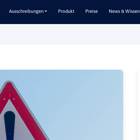
Ausschreibungen
Produkt
Preise
News & Wissen
Alle Bundesländer
Abbruch / Entsorgung
Baden-Württemberg
Beratungsleistungen
Bayern
Dienstleistungen
Berlin
Garten- / Landschaftsbau
Brandenburg
Gebäudeausbau
Bremen
Gebäudeausstattung
Hamburg
Gebäudetechnik
Hessen
Hochbau / Rohbau
Mecklenburg-Vorpommern
Lieferungen
Niedersachsen
Planungsleistungen
Nordrhein-Westfalen
Tiefbau