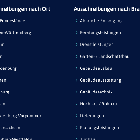
hreibungen nach Ort
Ausschreibungen nach Br
 Bundesländer
Abbruch / Entsorgung
en-Württemberg
Beratungsleistungen
ern
Dienstleistungen
in
Garten- / Landschaftsbau
ndenburg
Gebäudeausbau
men
Gebäudeausstattung
burg
Gebäudetechnik
sen
Hochbau / Rohbau
klenburg-Vorpommern
Lieferungen
ersachsen
Planungsleistungen
rhein-Westfalen
Tiefbau