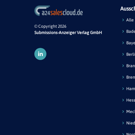
Aussc
Alle
© Copyright 2026
Bad
Submissions-Anzeiger Verlag GmbH
Bay
Berl
Bra
Bre
Ham
Hes
Mec
Nied
Nord