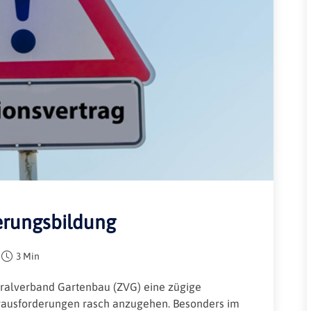
Rheinland-Pfalz
Verkehrsbau
Saarland
Sachsen
Sachsen-Anhalt
Schleswig-Holstein
Thüringen
erungsbildung
3 Min
tralverband Gartenbau (ZVG) eine zügige
erausforderungen rasch anzugehen. Besonders im