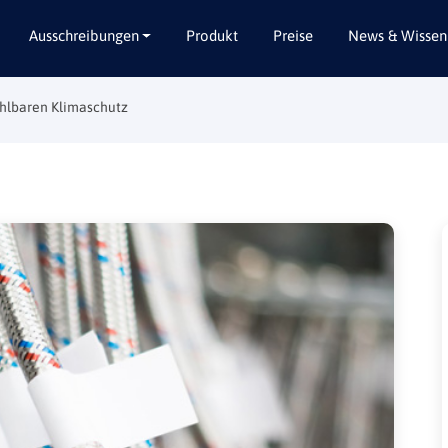
Ausschreibungen
Produkt
Preise
News & Wissen
ahlbaren Klimaschutz
Alle Bundesländer
Abbruch / Entsorgung
Baden-Württemberg
Beratungsleistungen
Bayern
Dienstleistungen
Berlin
Garten- / Landschaftsbau
Brandenburg
Gebäudeausbau
Bremen
Gebäudeausstattung
Hamburg
Gebäudetechnik
Hessen
Hochbau / Rohbau
Mecklenburg-Vorpommern
Lieferungen
Niedersachsen
Planungsleistungen
Nordrhein-Westfalen
Tiefbau