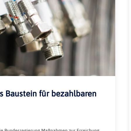
Rheinland-Pfalz
Verkehrsbau
Saarland
Sachsen
Sachsen-Anhalt
Schleswig-Holstein
Thüringen
s Baustein für bezahlbaren
die Bundesregierung Maßnahmen zur Erreichung