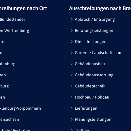
hreibungen nach Ort
Ausschreibungen nach Br
 Bundesländer
Abbruch / Entsorgung
en-Württemberg
Beratungsleistungen
ern
Dienstleistungen
in
Garten- / Landschaftsbau
ndenburg
Gebäudeausbau
men
Gebäudeausstattung
burg
Gebäudetechnik
sen
Hochbau / Rohbau
klenburg-Vorpommern
Lieferungen
ersachsen
Planungsleistungen
rhein-Westfalen
Tiefbau