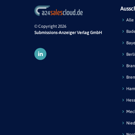
Aussc
Alle
© Copyright 2026
Bad
Submissions-Anzeiger Verlag GmbH
Bay
Berl
Bra
Bre
Ham
Hes
Mec
Nied
Nord