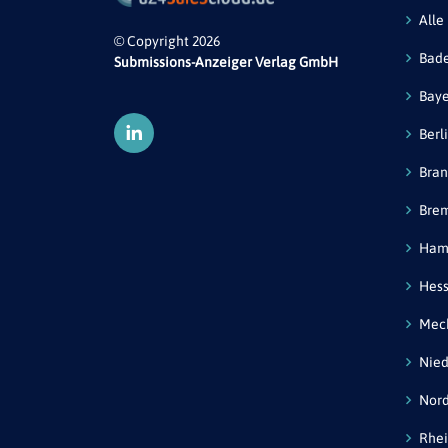
Alle
© Copyright 2026
Bad
Submissions-Anzeiger Verlag GmbH
Bay
Berl
Bra
Bre
Ham
Hes
Mec
Nied
Nord
Rhei