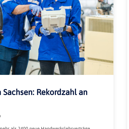
Rheinland-Pfalz
Verkehrsbau
Saarland
Sachsen
Sachsen-Anhalt
Schleswig-Holstein
Thüringen
 Sachsen: Rekordzahl an
n
s mehr als 2400 neue Handwerkslehrverträge