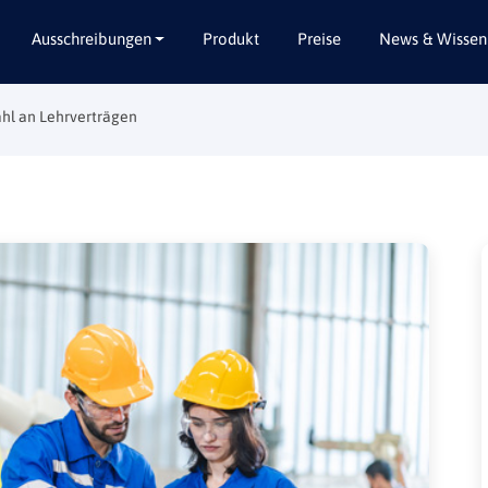
Ausschreibungen
Produkt
Preise
News & Wissen
hl an Lehrverträgen
Alle Bundesländer
Abbruch / Entsorgung
Baden-Württemberg
Beratungsleistungen
Bayern
Dienstleistungen
Berlin
Garten- / Landschaftsbau
Brandenburg
Gebäudeausbau
Bremen
Gebäudeausstattung
Hamburg
Gebäudetechnik
Hessen
Hochbau / Rohbau
Mecklenburg-Vorpommern
Lieferungen
Niedersachsen
Planungsleistungen
Nordrhein-Westfalen
Tiefbau