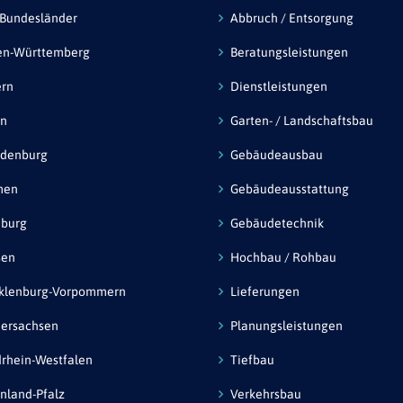
 Bundesländer
Abbruch / Entsorgung
en-Württemberg
Beratungsleistungen
ern
Dienstleistungen
in
Garten- / Landschaftsbau
ndenburg
Gebäudeausbau
men
Gebäudeausstattung
burg
Gebäudetechnik
sen
Hochbau / Rohbau
klenburg-Vorpommern
Lieferungen
ersachsen
Planungsleistungen
rhein-Westfalen
Tiefbau
nland-Pfalz
Verkehrsbau