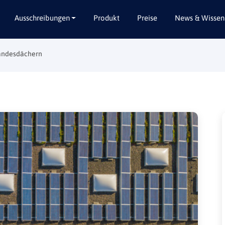
Ausschreibungen
Produkt
Preise
News & Wissen
Landesdächern
Alle Bundesländer
Abbruch / Entsorgung
Baden-Württemberg
Beratungsleistungen
Bayern
Dienstleistungen
Berlin
Garten- / Landschaftsbau
Brandenburg
Gebäudeausbau
Bremen
Gebäudeausstattung
Hamburg
Gebäudetechnik
Hessen
Hochbau / Rohbau
Mecklenburg-Vorpommern
Lieferungen
Niedersachsen
Planungsleistungen
Nordrhein-Westfalen
Tiefbau