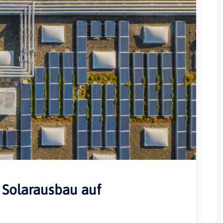
Rheinland-Pfalz
Verkehrsbau
Saarland
Sachsen
Sachsen-Anhalt
Schleswig-Holstein
Thüringen
 Solarausbau auf