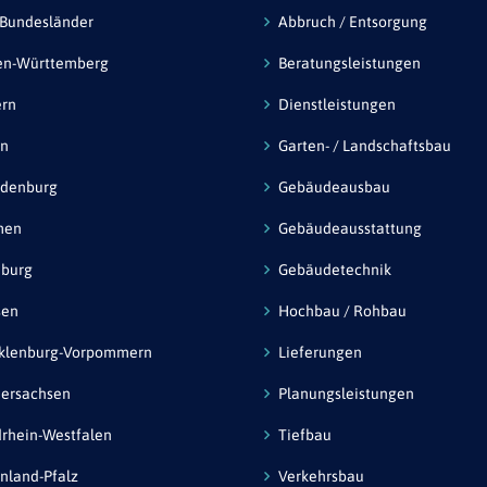
 Bundesländer
Abbruch / Entsorgung
en-Württemberg
Beratungsleistungen
ern
Dienstleistungen
in
Garten- / Landschaftsbau
ndenburg
Gebäudeausbau
men
Gebäudeausstattung
burg
Gebäudetechnik
sen
Hochbau / Rohbau
klenburg-Vorpommern
Lieferungen
ersachsen
Planungsleistungen
rhein-Westfalen
Tiefbau
nland-Pfalz
Verkehrsbau