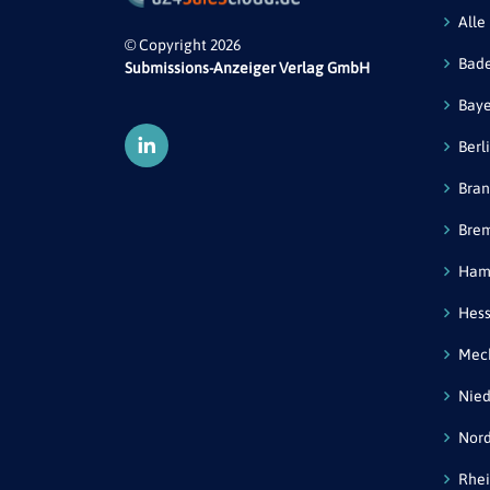
Alle
© Copyright 2026
Bad
Submissions-Anzeiger Verlag GmbH
Bay
Berl
Bra
Bre
Ham
Hes
Mec
Nied
Nord
Rhei