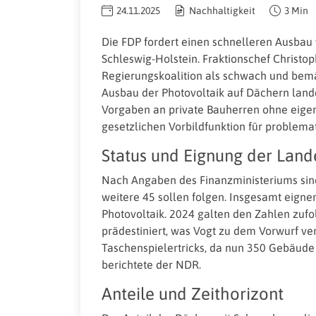
24.11.2025
Nachhaltigkeit
3 Min
Die FDP fordert einen schnelleren Ausbau
Schleswig-Holstein. Fraktionschef Christop
Regierungskoalition als schwach und bemä
Ausbau der Photovoltaik auf Dächern la
Vorgaben an private Bauherren ohne eigen
gesetzlichen Vorbildfunktion für problemat
Status und Eignung der Lan
Nach Angaben des Finanzministeriums sind
weitere 45 sollen folgen. Insgesamt eigne
Photovoltaik. 2024 galten den Zahlen zuf
prädestiniert, was Vogt zu dem Vorwurf ver
Taschenspielertricks, da nun 350 Gebäude
berichtete der NDR.
Anteile und Zeithorizont