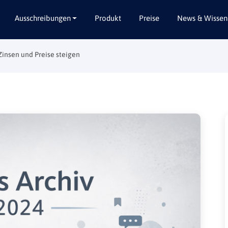
Ausschreibungen
Produkt
Preise
News & Wissen
Zinsen und Preise steigen
Alle Bundesländer
Abbruch / Entsorgung
Baden-Württemberg
Beratungsleistungen
Bayern
Dienstleistungen
Berlin
Garten- / Landschaftsbau
Brandenburg
Gebäudeausbau
Bremen
Gebäudeausstattung
Hamburg
Gebäudetechnik
Hessen
Hochbau / Rohbau
Mecklenburg-Vorpommern
Lieferungen
Niedersachsen
Planungsleistungen
Nordrhein-Westfalen
Tiefbau