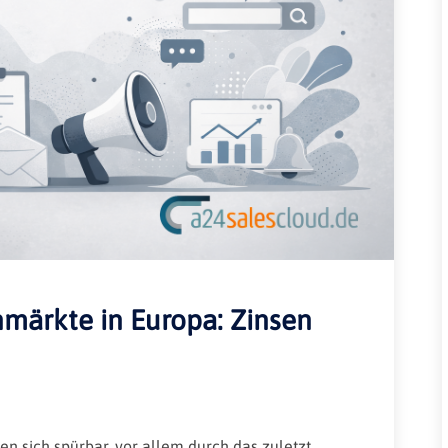
Rheinland-Pfalz
Verkehrsbau
Saarland
Sachsen
Sachsen-Anhalt
Schleswig-Holstein
Thüringen
märkte in Europa: Zinsen
 sich spürbar, vor allem durch das zuletzt