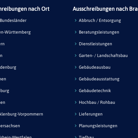
hreibungen nach Ort
Ausschreibungen nach Br
 Bundesländer
Abbruch / Entsorgung
en-Württemberg
Beratungsleistungen
ern
Dienstleistungen
in
Garten- / Landschaftsbau
ndenburg
Gebäudeausbau
men
Gebäudeausstattung
burg
Gebäudetechnik
sen
Hochbau / Rohbau
klenburg-Vorpommern
Lieferungen
ersachsen
Planungsleistungen
rhein-Westfalen
Tiefbau