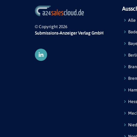
Aussc
Alle
© Copyright 2026
Bad
Submissions-Anzeiger Verlag GmbH
Bay
Berl
Bra
Bre
Ham
Hes
Mec
Nied
Nord