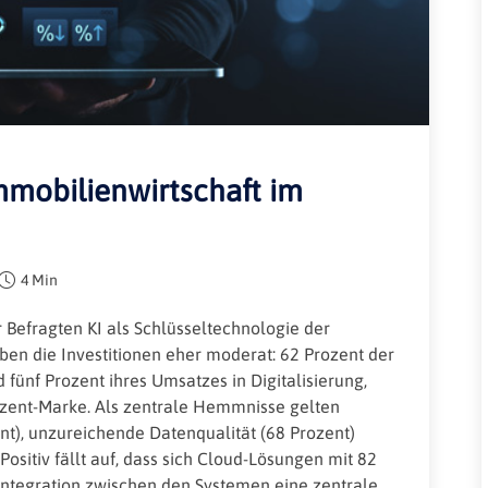
Rheinland-Pfalz
Verkehrsbau
Saarland
Sachsen
Sachsen-Anhalt
Schleswig-Holstein
Immobilienwirtschaft im
Thüringen
4 Min
r Befragten KI als Schlüsseltechnologie der
en die Investitionen eher moderat: 62 Prozent der
fünf Prozent ihres Umsatzes in Digitalisierung,
ozent-Marke. Als zentrale Hemmnisse gelten
t), unzureichende Datenqualität (68 Prozent)
ositiv fällt auf, dass sich Cloud-Lösungen mit 82
Integration zwischen den Systemen eine zentrale