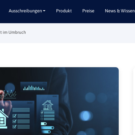
Ausschreibungen
Produkt
Preise
News & Wissen
aft im Umbruch
Alle Bundesländer
Abbruch / Entsorgung
Baden-Württemberg
Beratungsleistungen
Bayern
Dienstleistungen
Berlin
Garten- / Landschaftsbau
Brandenburg
Gebäudeausbau
Bremen
Gebäudeausstattung
Hamburg
Gebäudetechnik
Hessen
Hochbau / Rohbau
Mecklenburg-Vorpommern
Lieferungen
Niedersachsen
Planungsleistungen
Nordrhein-Westfalen
Tiefbau