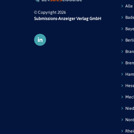
Alle
© Copyright 2026
Bad
Submissions-Anzeiger Verlag GmbH
Bay
Berl
Bra
Bre
Ham
Hes
Mec
Nied
Nord
Rhei