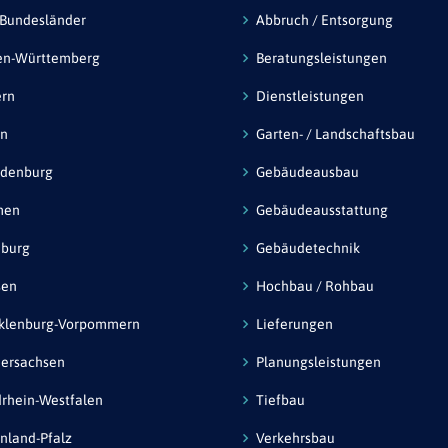
 Bundesländer
Abbruch / Entsorgung
en-Württemberg
Beratungsleistungen
ern
Dienstleistungen
in
Garten- / Landschaftsbau
ndenburg
Gebäudeausbau
men
Gebäudeausstattung
burg
Gebäudetechnik
sen
Hochbau / Rohbau
klenburg-Vorpommern
Lieferungen
ersachsen
Planungsleistungen
rhein-Westfalen
Tiefbau
nland-Pfalz
Verkehrsbau