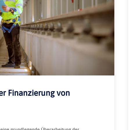
Rheinland-Pfalz
Verkehrsbau
Saarland
Sachsen
Sachsen-Anhalt
Schleswig-Holstein
Thüringen
er Finanzierung von
f eine grundlegende Überarbeitung der