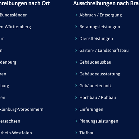
hreibungen nach Ort
Ausschreibungen nach Br
 Bundesländer
Abbruch / Entsorgung
en-Württemberg
Beratungsleistungen
ern
Dienstleistungen
in
Garten- / Landschaftsbau
ndenburg
Gebäudeausbau
men
Gebäudeausstattung
burg
Gebäudetechnik
sen
Hochbau / Rohbau
klenburg-Vorpommern
Lieferungen
ersachsen
Planungsleistungen
rhein-Westfalen
Tiefbau