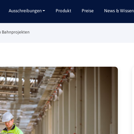
Ausschreibungen
Produkt
Preise
News & Wissen
n Bahnprojekten
Alle Bundesländer
Abbruch / Entsorgung
Baden-Württemberg
Beratungsleistungen
Bayern
Dienstleistungen
Berlin
Garten- / Landschaftsbau
Brandenburg
Gebäudeausbau
Bremen
Gebäudeausstattung
Hamburg
Gebäudetechnik
Hessen
Hochbau / Rohbau
Mecklenburg-Vorpommern
Lieferungen
Niedersachsen
Planungsleistungen
Nordrhein-Westfalen
Tiefbau