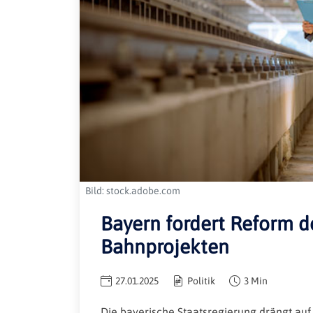
Bild: stock.adobe.com
Bayern fordert Reform d
Bahnprojekten
27.01.2025
Politik
3 Min
Die bayerische Staatsregierung drängt au