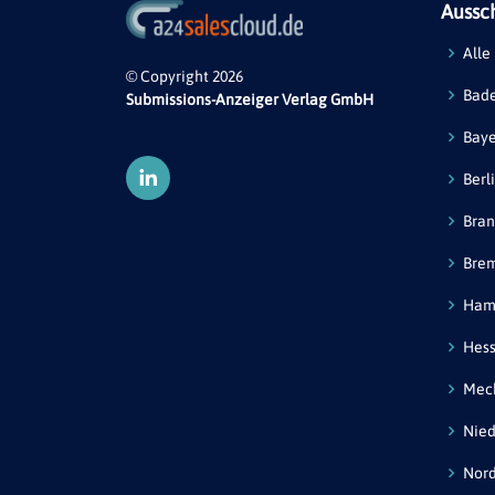
Aussc
Alle
© Copyright 2026
Bad
Submissions-Anzeiger Verlag GmbH
Bay
Berl
Bra
Bre
Ham
Hes
Mec
Nied
Nord