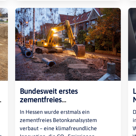
Bundesweit erstes
zementfreies
Betonkanalsystem verbaut
In Hessen wurde erstmals ein
D
zementfreies Betonkanalsystem
i
verbaut – eine klimafreundliche
W