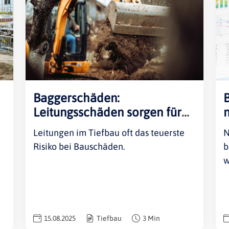
Rheinland-Pfalz
Verkehrsbau
Saarland
Sachsen
Sachsen-Anhalt
Schleswig-Holstein
Thüringen
Baggerschäden:
Leitungsschäden sorgen für
hohe Kosten
Leitungen im Tiefbau oft das teuerste
N
Risiko bei Bauschäden.
b
w
15.08.2025
Tiefbau
3 Min