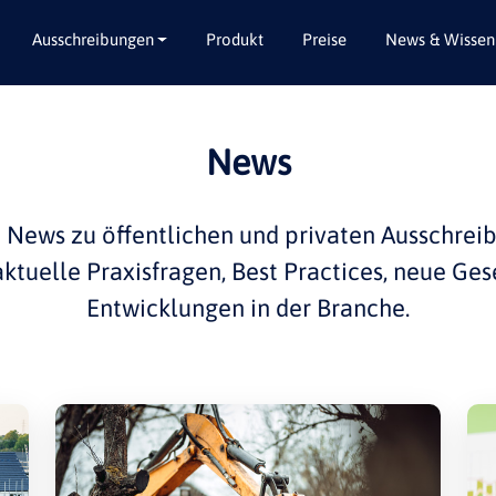
Ausschreibungen
Produkt
Preise
News & Wissen
Alle Bundesländer
Abbruch / Entsorgung
News
Baden-Württemberg
Beratungsleistungen
Bayern
Dienstleistungen
e
News
zu öffentlichen und privaten
Ausschrei
Berlin
Garten- / Landschaftsbau
 aktuelle
Praxisfragen
,
Best Practices
, neue Ges
Brandenburg
Gebäudeausbau
Entwicklungen in der
Branche
.
Bremen
Gebäudeausstattung
Hamburg
Gebäudetechnik
Hessen
Hochbau / Rohbau
Mecklenburg-Vorpommern
Lieferungen
Niedersachsen
Planungsleistungen
Nordrhein-Westfalen
Tiefbau