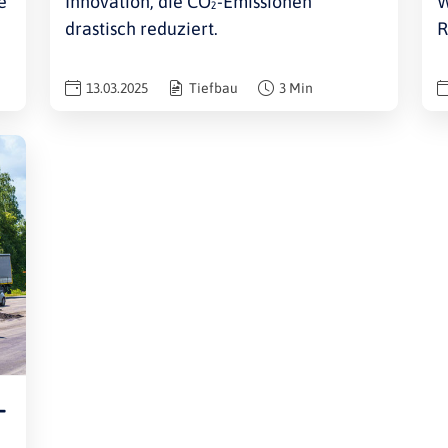
e
Innovation, die CO₂-Emissionen
W
drastisch reduziert.
R
13.03.2025
Tiefbau
3 Min
-