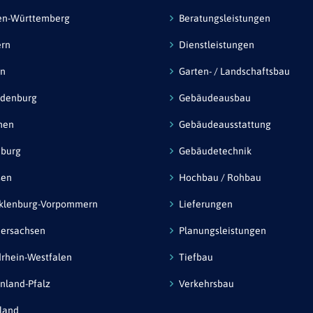
en-Württemberg
Beratungsleistungen
ern
Dienstleistungen
in
Garten- / Landschaftsbau
ndenburg
Gebäudeausbau
men
Gebäudeausstattung
burg
Gebäudetechnik
sen
Hochbau / Rohbau
klenburg-Vorpommern
Lieferungen
ersachsen
Planungsleistungen
rhein-Westfalen
Tiefbau
nland-Pfalz
Verkehrsbau
land