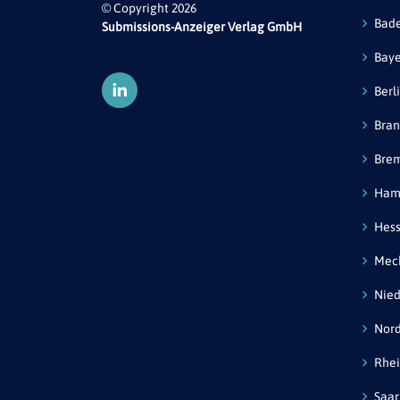
© Copyright 2026
Bad
Submissions-Anzeiger Verlag GmbH
Bay
Berl
Bra
Bre
Ham
Hes
Mec
Nied
Nord
Rhei
Saar