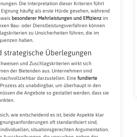
ngen. Die Interpretation dieser Kriterien führt
e Eignung häufig als erste Hürde gesehen, während
hweis
besonderer Mehrleistungen und Effizienz
im
exen Bau- oder Dienstleistungsverfahren können
lagskriterien zu Unsicherheiten führen, die im
quenzen haben.
d strategische Überlegungen
weisen und Zuschlagskriterien wirkt sich
men der Bietenden aus. Unternehmen sind
 nachvollziehbar darzustellen. Eine
fundierte
 Prozess als unabdingbar, um überhaupt in den
müssen die Angebote so gestaltet werden, dass sie
unkten.
ich, wie entscheidend es ist, beide Aspekte klar
nungsanforderungen oft standardisiert sind,
 individuellen, situationsgerechten Argumentation.
hen Ausschreibungen, die versuchen, neben der