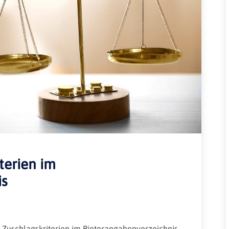
Rheinland-Pfalz
Verkehrsbau
Saarland
Sachsen
Sachsen-Anhalt
Schleswig-Holstein
Thüringen
terien im
is
Zuschlagskriterien im Bieterangabenverzeichnis