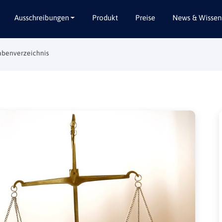
Ausschreibungen
Produkt
Preise
News & Wissen
gabenverzeichnis
Alle Bundesländer
Abbruch / Entsorgung
Baden-Württemberg
Beratungsleistungen
Bayern
Dienstleistungen
Berlin
Garten- / Landschaftsbau
Brandenburg
Gebäudeausbau
Bremen
Gebäudeausstattung
Hamburg
Gebäudetechnik
Hessen
Hochbau / Rohbau
Mecklenburg-Vorpommern
Lieferungen
Niedersachsen
Planungsleistungen
Nordrhein-Westfalen
Tiefbau