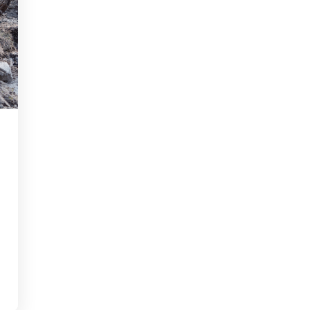
Rheinland-Pfalz
Verkehrsbau
Saarland
Sachsen
Sachsen-Anhalt
Schleswig-Holstein
Thüringen