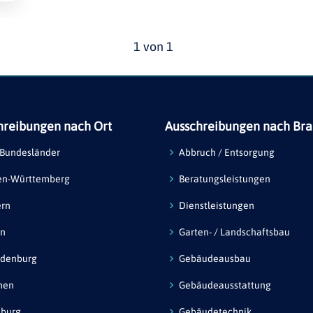
1 von 1
hreibungen nach Ort
Ausschreibungen nach Br
 Bundesländer
Abbruch / Entsorgung
en-Württemberg
Beratungsleistungen
ern
Dienstleistungen
in
Garten- / Landschaftsbau
ndenburg
Gebäudeausbau
men
Gebäudeausstattung
burg
Gebäudetechnik