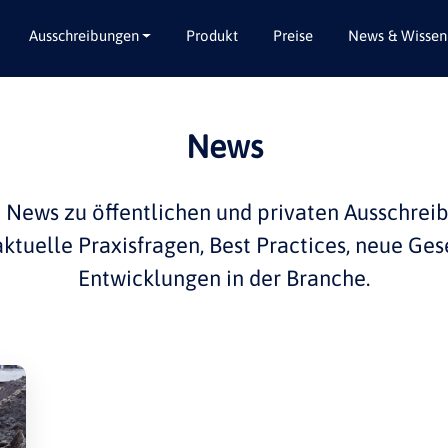
Ausschreibungen
Produkt
Preise
News & Wissen
Alle Bundesländer
Abbruch / Entsorgung
News
Baden-Württemberg
Beratungsleistungen
Bayern
Dienstleistungen
e
News
zu öffentlichen und privaten
Ausschrei
Berlin
Garten- / Landschaftsbau
 aktuelle
Praxisfragen
,
Best Practices
, neue Ges
Brandenburg
Gebäudeausbau
Entwicklungen in der
Branche
.
Bremen
Gebäudeausstattung
Hamburg
Gebäudetechnik
Hessen
Hochbau / Rohbau
Mecklenburg-Vorpommern
Lieferungen
Niedersachsen
Planungsleistungen
Nordrhein-Westfalen
Tiefbau