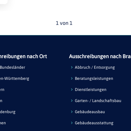
1 von 1
hreibungen nach Ort
Ausschreibungen nach Br
 Bundesländer
Abbruch / Entsorgung
en-Württemberg
Beratungsleistungen
ern
Dienstleistungen
in
Garten- / Landschaftsbau
ndenburg
Gebäudeausbau
men
Gebäudeausstattung