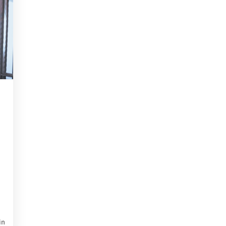
Rheinland-Pfalz
Verkehrsbau
Saarland
Sachsen
Sachsen-Anhalt
Schleswig-Holstein
Thüringen
n
in