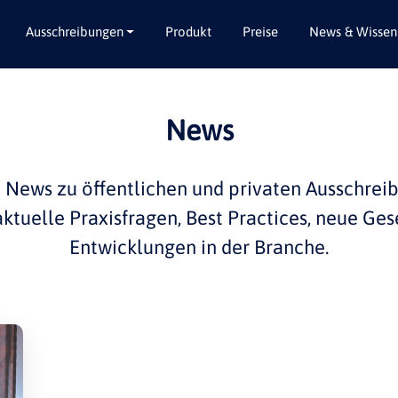
Ausschreibungen
Produkt
Preise
News & Wissen
Alle Bundesländer
Abbruch / Entsorgung
News
Baden-Württemberg
Beratungsleistungen
Bayern
Dienstleistungen
e
News
zu öffentlichen und privaten
Ausschrei
Berlin
Garten- / Landschaftsbau
 aktuelle
Praxisfragen
,
Best Practices
, neue Ges
Brandenburg
Gebäudeausbau
Entwicklungen in der
Branche
.
Bremen
Gebäudeausstattung
Hamburg
Gebäudetechnik
Hessen
Hochbau / Rohbau
Mecklenburg-Vorpommern
Lieferungen
Niedersachsen
Planungsleistungen
Nordrhein-Westfalen
Tiefbau