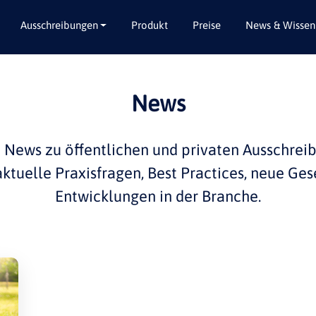
Ausschreibungen
Produkt
Preise
News & Wissen
Alle Bundesländer
Abbruch / Entsorgung
News
Baden-Württemberg
Beratungsleistungen
Bayern
Dienstleistungen
e
News
zu öffentlichen und privaten
Ausschrei
Berlin
Garten- / Landschaftsbau
 aktuelle
Praxisfragen
,
Best Practices
, neue Ges
Brandenburg
Gebäudeausbau
Entwicklungen in der
Branche
.
Bremen
Gebäudeausstattung
Hamburg
Gebäudetechnik
Hessen
Hochbau / Rohbau
Mecklenburg-Vorpommern
Lieferungen
Niedersachsen
Planungsleistungen
Nordrhein-Westfalen
Tiefbau