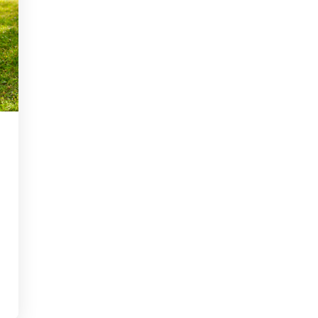
Rheinland-Pfalz
Verkehrsbau
Saarland
Sachsen
Sachsen-Anhalt
Schleswig-Holstein
Thüringen