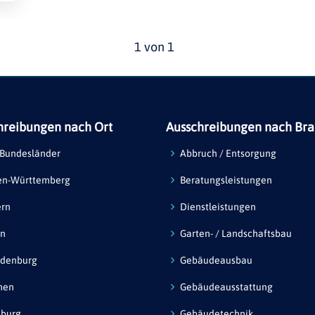
1 von 1
hreibungen nach Ort
Ausschreibungen nach Br
 Bundesländer
Abbruch / Entsorgung
en-Württemberg
Beratungsleistungen
ern
Dienstleistungen
in
Garten- / Landschaftsbau
ndenburg
Gebäudeausbau
men
Gebäudeausstattung
burg
Gebäudetechnik