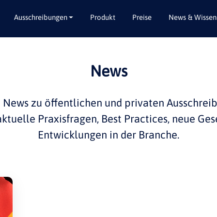
Ausschreibungen
Produkt
Preise
News & Wissen
Alle Bundesländer
Abbruch / Entsorgung
News
Baden-Württemberg
Beratungsleistungen
Bayern
Dienstleistungen
e
News
zu öffentlichen und privaten
Ausschrei
Berlin
Garten- / Landschaftsbau
 aktuelle
Praxisfragen
,
Best Practices
, neue Ges
Brandenburg
Gebäudeausbau
Entwicklungen in der
Branche
.
Bremen
Gebäudeausstattung
Hamburg
Gebäudetechnik
Hessen
Hochbau / Rohbau
Mecklenburg-Vorpommern
Lieferungen
Niedersachsen
Planungsleistungen
Nordrhein-Westfalen
Tiefbau