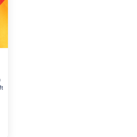
Rheinland-Pfalz
Verkehrsbau
Saarland
Sachsen
Sachsen-Anhalt
Schleswig-Holstein
Thüringen
n
ft