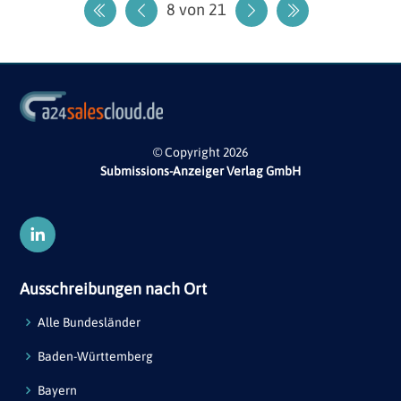
8 von 21
Erste Seite
Vorherige Seite
Nächste Seite
Letzte Seite
© Copyright 2026
Submissions-Anzeiger Verlag GmbH
Ausschreibungen nach Ort
Alle Bundesländer
Baden-Württemberg
Bayern