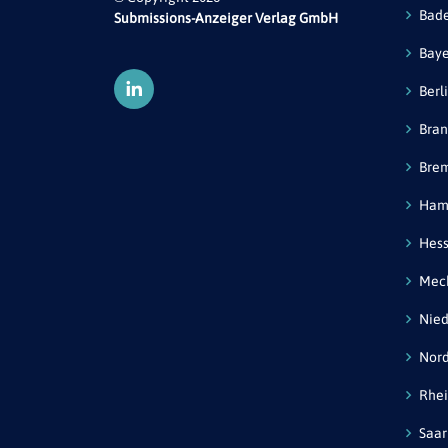
Bad
Submissions-Anzeiger Verlag GmbH
Bay
Berl
Bra
Bre
Ham
Hes
Mec
Nied
Nord
Rhei
Saar