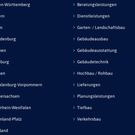
en-Württemberg
Beratungsleistungen
ern
Dienstleistungen
in
Garten- / Landschaftsbau
ndenburg
Gebäudeausbau
men
Gebäudeausstattung
burg
Gebäudetechnik
sen
Hochbau / Rohbau
klenburg-Vorpommern
Lieferungen
ersachsen
Planungsleistungen
rhein-Westfalen
Tiefbau
nland-Pfalz
Verkehrsbau
land