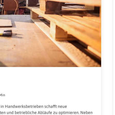
Rheinland-Pfalz
Verkehrsbau
Saarland
Sachsen
Sachsen-Anhalt
Schleswig-Holstein
Thüringen
Min
nz in Handwerksbetrieben schafft neue
lten und betriebliche Abläufe zu optimieren. Neben