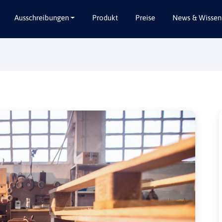
Ausschreibungen
Produkt
Preise
News & Wissen
Alle Bundesländer
Abbruch / Entsorgung
Baden-Württemberg
Beratungsleistungen
Bayern
Dienstleistungen
Berlin
Garten- / Landschaftsbau
Brandenburg
Gebäudeausbau
Bremen
Gebäudeausstattung
Hamburg
Gebäudetechnik
Hessen
Hochbau / Rohbau
Mecklenburg-Vorpommern
Lieferungen
Niedersachsen
Planungsleistungen
Nordrhein-Westfalen
Tiefbau