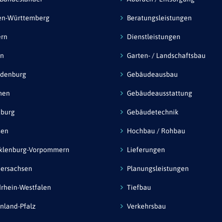
en-Württemberg
Beratungsleistungen
ern
Dienstleistungen
in
Garten- / Landschaftsbau
ndenburg
Gebäudeausbau
men
Gebäudeausstattung
burg
Gebäudetechnik
sen
Hochbau / Rohbau
klenburg-Vorpommern
Lieferungen
ersachsen
Planungsleistungen
rhein-Westfalen
Tiefbau
nland-Pfalz
Verkehrsbau