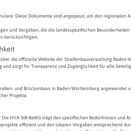
Rheinland-Pfalz
Verkehrsbau
mulare: Diese Dokumente sind angepasst, um den regionalen 
Saarland
Sachsen
ungen und Vorgaben, die die landesspezifischen Besonderheiten
Sachsen-Anhalt
 berücksichtigen.
Schleswig-Holstein
hkeit
Thüringen
über die offizielle Website der Straßenbauverwaltung Baden-W
 und sorgt für Transparenz und Zugänglichkeit für alle beteili
traßen- und Brückenbaus in Baden-Württemberg angewendet und
cher Projekte.
 Die HVA-StB-BaWü trägt den spezifischen Bedürfnissen und 
projekte effizient und den lokalen Vorgaben entsprechend du