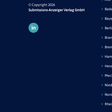
© Copyright 2026
Bad
Submissions-Anzeiger Verlag GmbH
Bay
Berl
Bra
Bre
Ham
Hes
Mec
Nied
Nord
Rhei