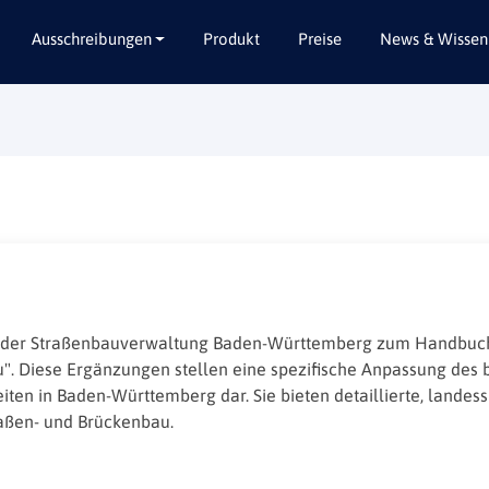
Ausschreibungen
Produkt
Preise
News & Wissen
Alle Bundesländer
Abbruch / Entsorgung
Baden-Württemberg
Beratungsleistungen
Bayern
Dienstleistungen
Berlin
Garten- / Landschaftsbau
Brandenburg
Gebäudeausbau
Bremen
Gebäudeausstattung
Hamburg
Gebäudetechnik
n der Straßenbauverwaltung Baden-Württemberg zum Handbuch
". Diese Ergänzungen stellen eine spezifische Anpassung des 
Hessen
Hochbau / Rohbau
n in Baden-Württemberg dar. Sie bieten detaillierte, landess
Mecklenburg-Vorpommern
Lieferungen
aßen- und Brückenbau.
Niedersachsen
Planungsleistungen
Nordrhein-Westfalen
Tiefbau