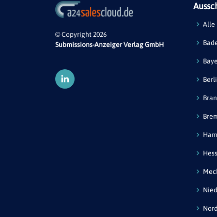
Aussc
Alle
© Copyright 2026
Bad
Submissions-Anzeiger Verlag GmbH
Bay
Berl
Bra
Bre
Ham
Hes
Mec
Nied
Nord