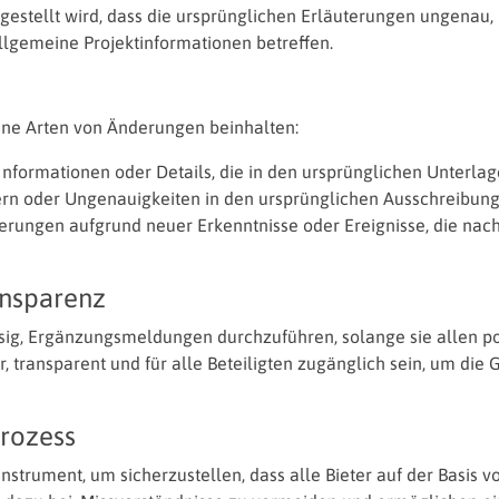
tgestellt wird, dass die ursprünglichen Erläuterungen ungenau,
Rheinland-Pfalz
Verkehrsbau
llgemeine Projektinformationen betreffen.
Saarland
Sachsen
e Arten von Änderungen beinhalten:
Sachsen-Anhalt
Schleswig-Holstein
Informationen oder Details, die in den ursprünglichen Unterlag
ern oder Ungenauigkeiten in den ursprünglichen Ausschreibung
Thüringen
ungen aufgrund neuer Erkenntnisse oder Ereignisse, die nach
ansparenz
ässig, Ergänzungsmeldungen durchzuführen, solange sie allen p
 transparent und für alle Beteiligten zugänglich sein, um di
rozess
strument, um sicherzustellen, dass alle Bieter auf der Basis v