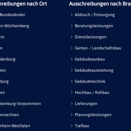
hreibungen nach Ort
Ausschreibungen nach Br
 Bundesländer
Abbruch / Entsorgung
en-Württemberg
Beratungsleistungen
ern
Dienstleistungen
in
Garten- / Landschaftsbau
ndenburg
Gebäudeausbau
men
Gebäudeausstattung
burg
Gebäudetechnik
sen
Hochbau / Rohbau
klenburg-Vorpommern
Lieferungen
ersachsen
Planungsleistungen
rhein-Westfalen
Tiefbau