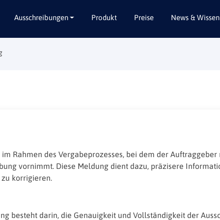
Ausschreibungen
Produkt
Preise
News & Wissen
g
Alle Bundesländer
Abbruch / Entsorgung
Baden-Württemberg
Beratungsleistungen
Bayern
Dienstleistungen
Berlin
Garten- / Landschaftsbau
Brandenburg
Gebäudeausbau
Bremen
Gebäudeausstattung
Hamburg
Gebäudetechnik
n im Rahmen des Vergabeprozesses, bei dem der Auftraggeber
eibung vornimmt. Diese Meldung dient dazu, präzisere Informati
Hessen
Hochbau / Rohbau
zu korrigieren.
Mecklenburg-Vorpommern
Lieferungen
Niedersachsen
Planungsleistungen
g besteht darin, die Genauigkeit und Vollständigkeit der Auss
Nordrhein-Westfalen
Tiefbau